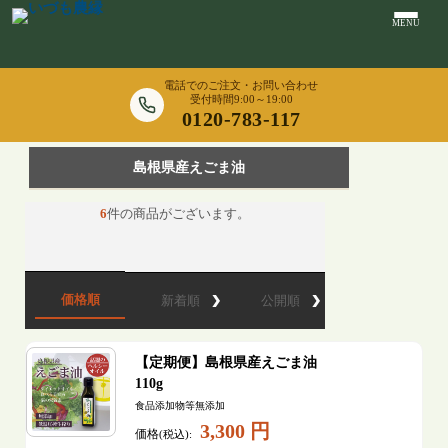
MENU
電話でのご注文・お問い合わせ
受付時間9:00～19:00
0120-783-117
島根県産えごま油
6
件の商品がございます。
価格順
新着順
公開順
【定期便】島根県産えごま油
110g
食品添加物等無添加
3,300 円
価格
(税込):