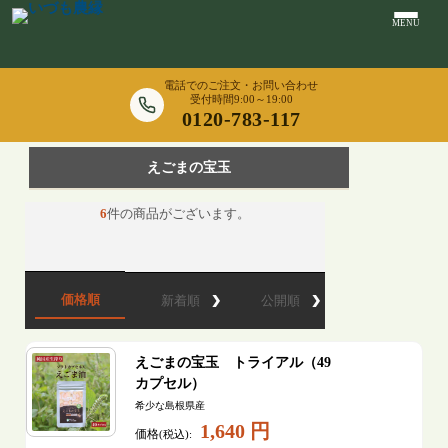
MENU
電話でのご注文・お問い合わせ
受付時間9:00～19:00
0120-783-117
えごまの宝玉
6
件の商品がございます。
価格順
新着順
公開順
えごまの宝玉 トライアル（49
カプセル）
希少な島根県産
1,640 円
価格
(税込):