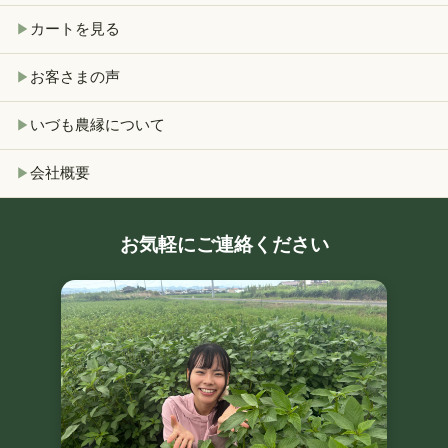
カートを見る
▶
お客さまの声
▶
いづも農縁について
▶
会社概要
▶
お気軽にご連絡ください