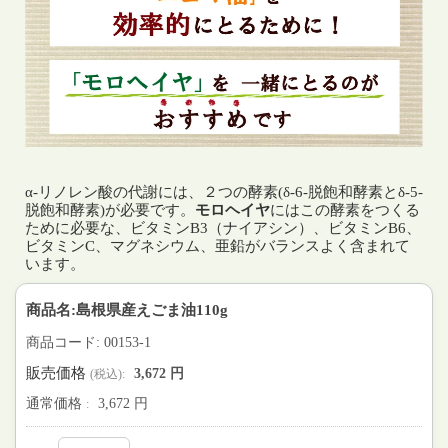
α-リノレン酸の代謝には、２つの酵素(δ-6-脱飽和酵素とδ-5-
脱飽和酵素)が必要です。
モロヘイヤ
にはこの酵素をつくる
ために必要な、ビタミンB3（ナイアシン）、ビタミンB6、
ビタミンC、マグネシウム、亜鉛がバランスよく含まれて
います。
商品名:島根県産えごま油110g
商品コード: 00153-1
販売価格
3,672 円
(税込):
通常価格
3,672 円
: