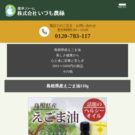
MENU
電話でのご注文・お問い合わせ
受付時間9:00～19:00
0120-783-117
島根県産えごま油
美しさ健康から
心と体に栄養と安らぎ
3001〜5000円の商品
その他
島根県産えごま油110g