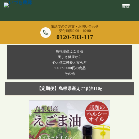
MENU
電話でのご注文・お問い合わせ
受付時間9:00～19:00
0120-783-117
島根県産えごま油
美しさ健康から
心と体に栄養と安らぎ
3001〜5000円の商品
その他
【定期便】島根県産えごま油110g