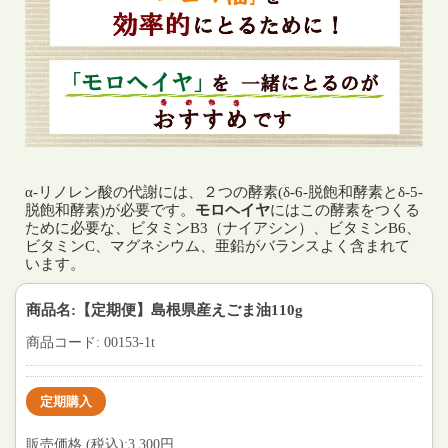
α-リノレン酸の代謝には、２つの酵素(δ-6-脱飽和酵素とδ-5-
脱飽和酵素)が必要です。
モロヘイヤ
にはこの酵素をつくる
ために必要な、ビタミンB3（ナイアシン）、ビタミンB6、
ビタミンC、マグネシウム、亜鉛がバランスよく含まれて
います。
商品名:【定期便】島根県産えごま油110g
商品コード: 00153-1t
定期購入
販売価格 (税込):3,300円